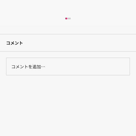
コメント
コメントを追加…
横浜で安心の重度訪問介護｜外国人介護
ヘルパーと看護師による24時間体制ケア