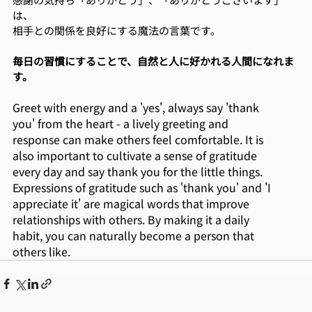
は、
相⼿との関係を良好にする魔法の⾔葉です。
毎⽇の習慣にすることで、⾃然と⼈に好かれる⼈間になれま
す。
Greet with energy and a 'yes', always say 'thank
you' from the heart - a lively greeting and
response can make others feel comfortable. It is
also important to cultivate a sense of gratitude
every day and say thank you for the little things.
Expressions of gratitude such as 'thank you' and 'I
appreciate it' are magical words that improve
relationships with others. By making it a daily
habit, you can naturally become a person that
others like.