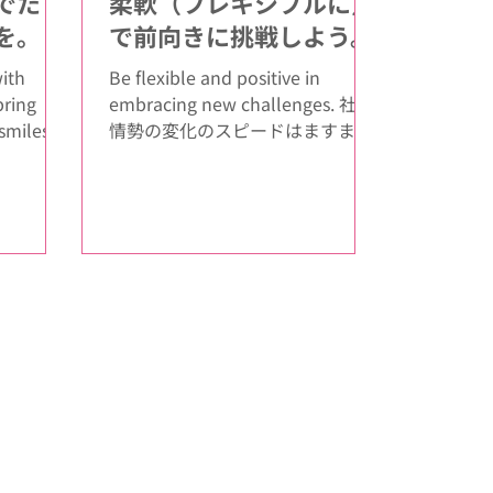
でたく
柔軟（フレキシブルに）
を。
で前向きに挑戦しよう。
ith
Be flexible and positive in
bring
embracing new challenges. 社会
smiles.
情勢の変化のスピードはますます
与える質
加速しています。 AI（⼈⼯知能）
しま
をはじめ様々なITテクノロジーの
導⼊が MYSでも必須になりま
す。...