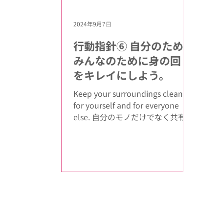
2024年9月7日
行動指針⑥ ⾃分のため、
みんなのために⾝の回り
をキレイにしよう。
Keep your surroundings clean
for yourself and for everyone
else. ⾃分のモノだけでなく共有で
使うモノの整理整頓に努めます。
消耗品や備品のストックの状態に
も関⼼を持ち、必要なモノが...