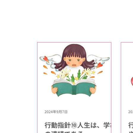
2024年9月7日
2
行動指針⑩⼈⽣は、学び