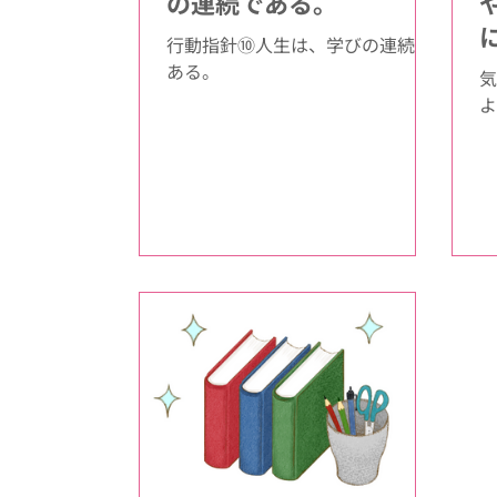
の連続である。
行動指針⑩⼈⽣は、学びの連続で
ある。
気
よ