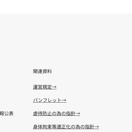
​関連資料
運営規定→
パンフレット→
虐待防止の為の指針→
報公表
身体拘束等適正化の為の指針→